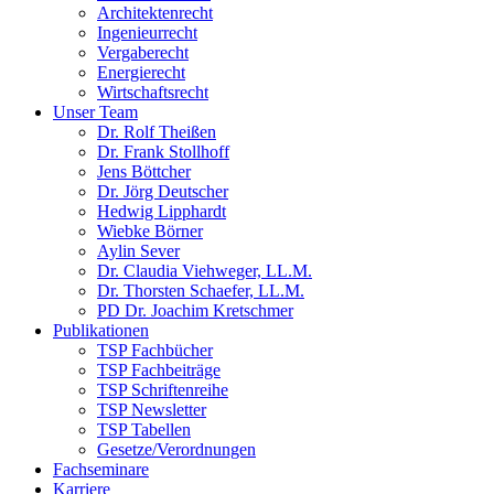
Architektenrecht
Ingenieurrecht
Vergaberecht
Energierecht
Wirtschaftsrecht
Unser Team
Dr. Rolf Theißen
Dr. Frank Stollhoff
Jens Böttcher
Dr. Jörg Deutscher
Hedwig Lipphardt
Wiebke Börner
Aylin Sever
Dr. Claudia Viehweger, LL.M.
Dr. Thorsten Schaefer, LL.M.
PD Dr. Joachim Kretschmer
Publikationen
TSP Fachbücher
TSP Fachbeiträge
TSP Schriftenreihe
TSP Newsletter
TSP Tabellen
Gesetze/Verordnungen
Fachseminare
Karriere