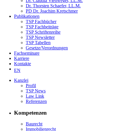
Dr. Claudia Viehweger, LL.M.
Dr. Thorsten Schaefer, LL.M.
PD Dr. Joachim Kretschmer
Publikationen
TSP Fachbücher
TSP Fachbeiträge
TSP Schriftenreihe
TSP Newsletter
TSP Tabellen
Gesetze/Verordnungen
Fachseminare
Karriere
Kontakte
EN
Kanzlei
Profil
TSP News
Law Link
Referenzen
Kompetenzen
Baurecht
Immobilienrecht