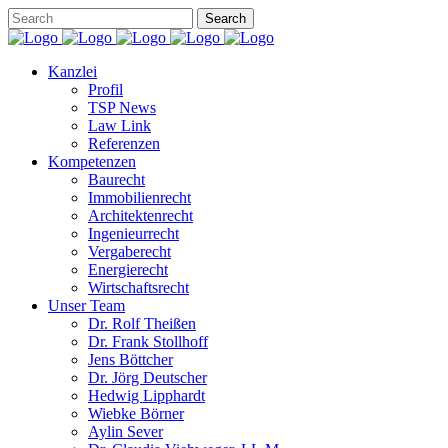
Kanzlei
Profil
TSP News
Law Link
Referenzen
Kompetenzen
Baurecht
Immobilienrecht
Architektenrecht
Ingenieurrecht
Vergaberecht
Energierecht
Wirtschaftsrecht
Unser Team
Dr. Rolf Theißen
Dr. Frank Stollhoff
Jens Böttcher
Dr. Jörg Deutscher
Hedwig Lipphardt
Wiebke Börner
Aylin Sever