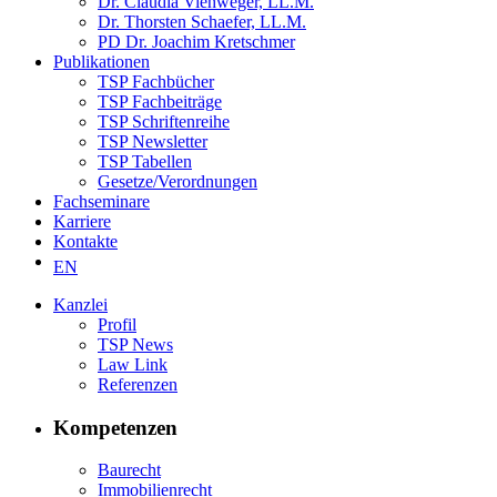
Dr. Claudia Viehweger, LL.M.
Dr. Thorsten Schaefer, LL.M.
PD Dr. Joachim Kretschmer
Publikationen
TSP Fachbücher
TSP Fachbeiträge
TSP Schriftenreihe
TSP Newsletter
TSP Tabellen
Gesetze/Verordnungen
Fachseminare
Karriere
Kontakte
EN
Kanzlei
Profil
TSP News
Law Link
Referenzen
Kompetenzen
Baurecht
Immobilienrecht