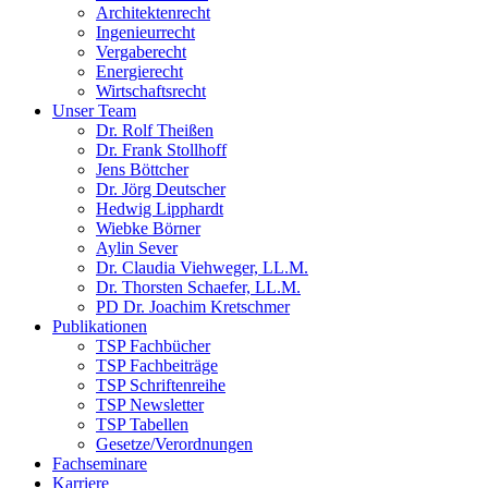
Architektenrecht
Ingenieurrecht
Vergaberecht
Energierecht
Wirtschaftsrecht
Unser Team
Dr. Rolf Theißen
Dr. Frank Stollhoff
Jens Böttcher
Dr. Jörg Deutscher
Hedwig Lipphardt
Wiebke Börner
Aylin Sever
Dr. Claudia Viehweger, LL.M.
Dr. Thorsten Schaefer, LL.M.
PD Dr. Joachim Kretschmer
Publikationen
TSP Fachbücher
TSP Fachbeiträge
TSP Schriftenreihe
TSP Newsletter
TSP Tabellen
Gesetze/Verordnungen
Fachseminare
Karriere