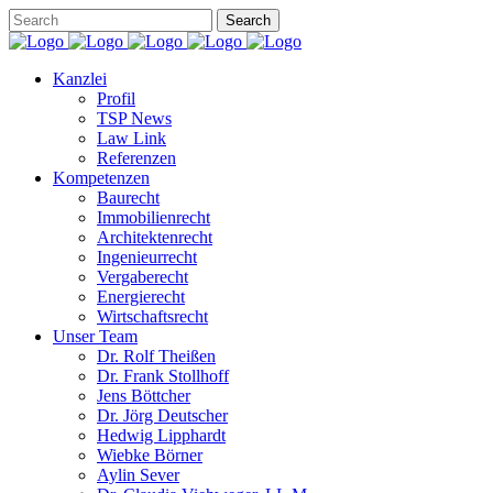
Kanzlei
Profil
TSP News
Law Link
Referenzen
Kompetenzen
Baurecht
Immobilienrecht
Architektenrecht
Ingenieurrecht
Vergaberecht
Energierecht
Wirtschaftsrecht
Unser Team
Dr. Rolf Theißen
Dr. Frank Stollhoff
Jens Böttcher
Dr. Jörg Deutscher
Hedwig Lipphardt
Wiebke Börner
Aylin Sever