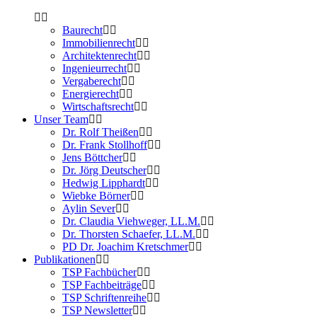
Baurecht
Immobilienrecht
Architektenrecht
Ingenieurrecht
Vergaberecht
Energierecht
Wirtschaftsrecht
Unser Team
Dr. Rolf Theißen
Dr. Frank Stollhoff
Jens Böttcher
Dr. Jörg Deutscher
Hedwig Lipphardt
Wiebke Börner
Aylin Sever
Dr. Claudia Viehweger, LL.M.
Dr. Thorsten Schaefer, LL.M.
PD Dr. Joachim Kretschmer
Publikationen
TSP Fachbücher
TSP Fachbeiträge
TSP Schriftenreihe
TSP Newsletter