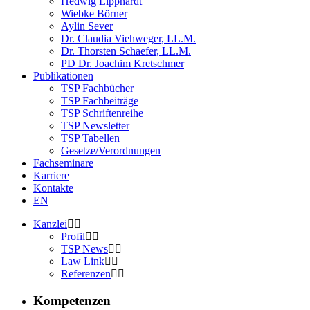
Hedwig Lipphardt
Wiebke Börner
Aylin Sever
Dr. Claudia Viehweger, LL.M.
Dr. Thorsten Schaefer, LL.M.
PD Dr. Joachim Kretschmer
Publikationen
TSP Fachbücher
TSP Fachbeiträge
TSP Schriftenreihe
TSP Newsletter
TSP Tabellen
Gesetze/Verordnungen
Fachseminare
Karriere
Kontakte
EN
Kanzlei
Profil
TSP News
Law Link
Referenzen
Kompetenzen