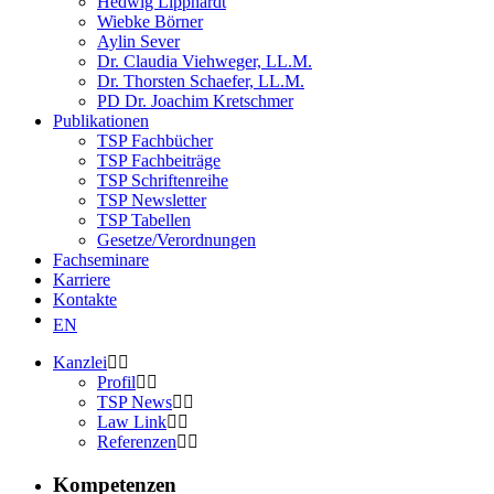
Hedwig Lipphardt
Wiebke Börner
Aylin Sever
Dr. Claudia Viehweger, LL.M.
Dr. Thorsten Schaefer, LL.M.
PD Dr. Joachim Kretschmer
Publikationen
TSP Fachbücher
TSP Fachbeiträge
TSP Schriftenreihe
TSP Newsletter
TSP Tabellen
Gesetze/Verordnungen
Fachseminare
Karriere
Kontakte
EN
Kanzlei
Profil
TSP News
Law Link
Referenzen
Kompetenzen