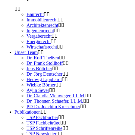
Baurecht
Immobilienrecht
Architektenrecht
Ingenieurrecht
Vergaberecht
Energierecht
Wirtschaftsrecht
Unser Team
Dr. Rolf Theißen
Dr. Frank Stollhoff
Jens Böttcher
Dr. Jörg Deutscher
Hedwig Lipphardt
Wiebke Börner
Aylin Sever
Dr. Claudia Viehweger, LL.M.
Dr. Thorsten Schaefer, LL.M.
PD Dr. Joachim Kretschmer
Publikationen
TSP Fachbücher
TSP Fachbeiträge
TSP Schriftenreihe
TSP Newsletter