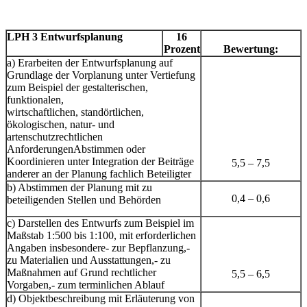
LPH 3 Entwurfsplanung
16
Prozent
Bewertung:
a) Erarbeiten der Entwurfsplanung auf
Grundlage der Vorplanung unter Vertiefung
zum Beispiel der gestalterischen,
funktionalen,
wirtschaftlichen, standörtlichen,
ökologischen, natur- und
artenschutzrechtlichen
AnforderungenAbstimmen oder
Koordinieren unter Integration der Beiträge
5,5 – 7,5
anderer an der Planung fachlich Beteiligter
b) Abstimmen der Planung mit zu
0,4 – 0,6
beteiligenden Stellen und Behörden
c) Darstellen des Entwurfs zum Beispiel im
Maßstab 1:500 bis 1:100, mit erforderlichen
Angaben insbesondere- zur Bepflanzung,-
zu Materialien und Ausstattungen,- zu
Maßnahmen auf Grund rechtlicher
5,5 – 6,5
Vorgaben,- zum terminlichen Ablauf
d) Objektbeschreibung mit Erläuterung von