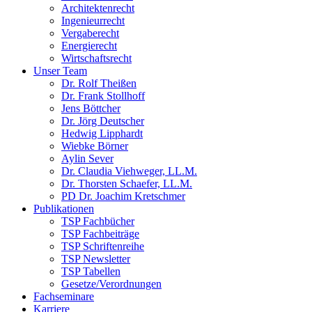
Architektenrecht
Ingenieurrecht
Vergaberecht
Energierecht
Wirtschaftsrecht
Unser Team
Dr. Rolf Theißen
Dr. Frank Stollhoff
Jens Böttcher
Dr. Jörg Deutscher
Hedwig Lipphardt
Wiebke Börner
Aylin Sever
Dr. Claudia Viehweger, LL.M.
Dr. Thorsten Schaefer, LL.M.
PD Dr. Joachim Kretschmer
Publikationen
TSP Fachbücher
TSP Fachbeiträge
TSP Schriftenreihe
TSP Newsletter
TSP Tabellen
Gesetze/Verordnungen
Fachseminare
Karriere