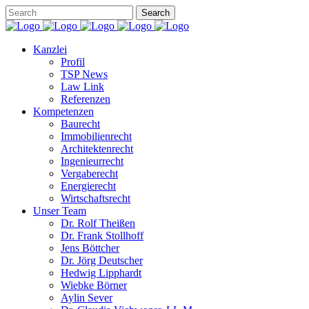
Kanzlei
Profil
TSP News
Law Link
Referenzen
Kompetenzen
Baurecht
Immobilienrecht
Architektenrecht
Ingenieurrecht
Vergaberecht
Energierecht
Wirtschaftsrecht
Unser Team
Dr. Rolf Theißen
Dr. Frank Stollhoff
Jens Böttcher
Dr. Jörg Deutscher
Hedwig Lipphardt
Wiebke Börner
Aylin Sever