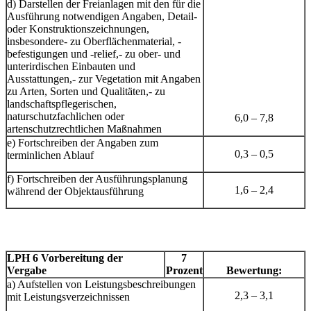
d) Darstellen der Freianlagen mit den für die
Ausführung notwendigen Angaben, Detail-
oder Konstruktionszeichnungen,
insbesondere- zu Oberflächenmaterial, -
befestigungen und -relief,- zu ober- und
unterirdischen Einbauten und
Ausstattungen,- zur Vegetation mit Angaben
zu Arten, Sorten und Qualitäten,- zu
landschaftspflegerischen,
naturschutzfachlichen oder
6,0 – 7,8
artenschutzrechtlichen Maßnahmen
e) Fortschreiben der Angaben zum
0,3 – 0,5
terminlichen Ablauf
f) Fortschreiben der Ausführungsplanung
1,6 – 2,4
während der Objektausführung
LPH 6 Vorbereitung der
7
Vergabe
Prozent
Bewertung:
a) Aufstellen von Leistungsbeschreibungen
2,3 – 3,1
mit Leistungsverzeichnissen