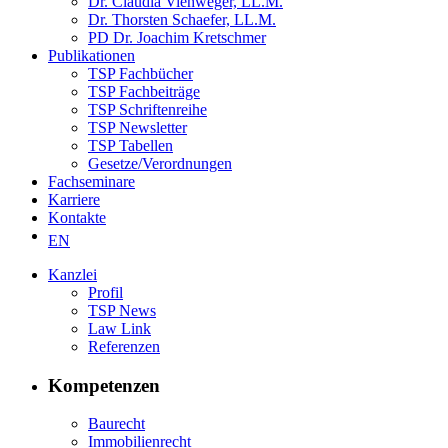
Dr. Claudia Viehweger, LL.M.
Dr. Thorsten Schaefer, LL.M.
PD Dr. Joachim Kretschmer
Publikationen
TSP Fachbücher
TSP Fachbeiträge
TSP Schriftenreihe
TSP Newsletter
TSP Tabellen
Gesetze/Verordnungen
Fachseminare
Karriere
Kontakte
EN
Kanzlei
Profil
TSP News
Law Link
Referenzen
Kompetenzen
Baurecht
Immobilienrecht