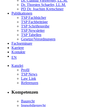
Dr. Claudia Viehweger, LL.M.
Dr. Thorsten Schaefer, LL.M.
PD Dr. Joachim Kretschmer
Publikationen
TSP Fachbücher
TSP Fachbeiträge
TSP Schriftenreihe
TSP Newsletter
TSP Tabellen
Gesetze/Verordnungen
Fachseminare
Karriere
Kontakte
EN
Kanzlei
Profil
TSP News
Law Link
Referenzen
Kompetenzen
Baurecht
Immobilienrecht