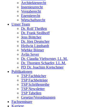
Architektenrecht
Ingenieurrecht
Vergaberecht
Energierecht
Wirtschaftsrecht
Unser Team
Dr. Rolf Theißen
Dr. Frank Stollhoff
Jens Böttcher
Dr. Jörg Deutscher
Hedwig Lipphardt
Wiebke Börner
Aylin Sever
Dr. Claudia Viehweger, LL.M.
Dr. Thorsten Schaefer, LL.M.
PD Dr. Joachim Kretschmer
Publikationen
TSP Fachbücher
TSP Fachbeiträge
TSP Schriftenreihe
TSP Newsletter
TSP Tabellen
Gesetze/Verordnungen
Fachseminare
Karriere