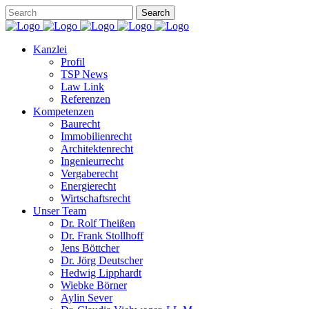
Kanzlei
Profil
TSP News
Law Link
Referenzen
Kompetenzen
Baurecht
Immobilienrecht
Architektenrecht
Ingenieurrecht
Vergaberecht
Energierecht
Wirtschaftsrecht
Unser Team
Dr. Rolf Theißen
Dr. Frank Stollhoff
Jens Böttcher
Dr. Jörg Deutscher
Hedwig Lipphardt
Wiebke Börner
Aylin Sever