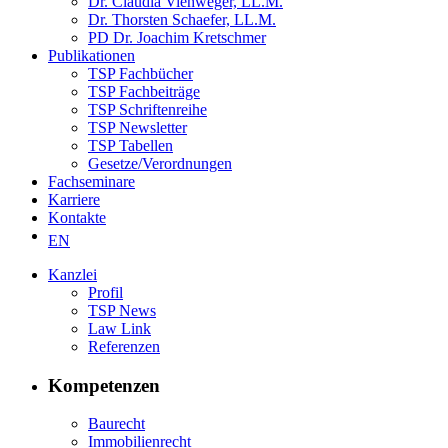
Dr. Claudia Viehweger, LL.M.
Dr. Thorsten Schaefer, LL.M.
PD Dr. Joachim Kretschmer
Publikationen
TSP Fachbücher
TSP Fachbeiträge
TSP Schriftenreihe
TSP Newsletter
TSP Tabellen
Gesetze/Verordnungen
Fachseminare
Karriere
Kontakte
EN
Kanzlei
Profil
TSP News
Law Link
Referenzen
Kompetenzen
Baurecht
Immobilienrecht