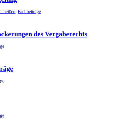
 Theißen
,
Fachbeiträge
ockerungen des Vergaberechts
äge
träge
äge
äge