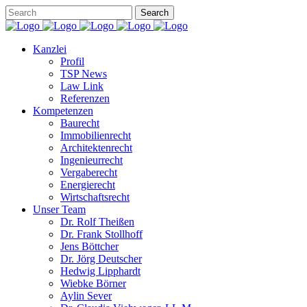
Kanzlei
Profil
TSP News
Law Link
Referenzen
Kompetenzen
Baurecht
Immobilienrecht
Architektenrecht
Ingenieurrecht
Vergaberecht
Energierecht
Wirtschaftsrecht
Unser Team
Dr. Rolf Theißen
Dr. Frank Stollhoff
Jens Böttcher
Dr. Jörg Deutscher
Hedwig Lipphardt
Wiebke Börner
Aylin Sever