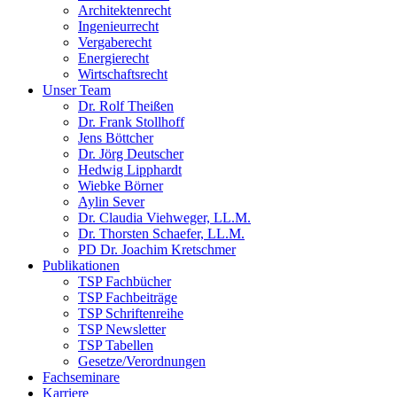
Architektenrecht
Ingenieurrecht
Vergaberecht
Energierecht
Wirtschaftsrecht
Unser Team
Dr. Rolf Theißen
Dr. Frank Stollhoff
Jens Böttcher
Dr. Jörg Deutscher
Hedwig Lipphardt
Wiebke Börner
Aylin Sever
Dr. Claudia Viehweger, LL.M.
Dr. Thorsten Schaefer, LL.M.
PD Dr. Joachim Kretschmer
Publikationen
TSP Fachbücher
TSP Fachbeiträge
TSP Schriftenreihe
TSP Newsletter
TSP Tabellen
Gesetze/Verordnungen
Fachseminare
Karriere