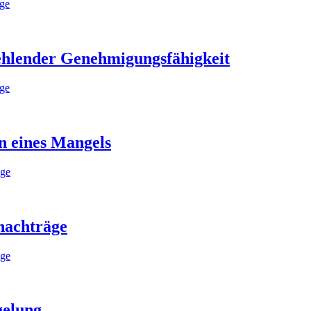
äge
fehlender Genehmigungsfähigkeit
äge
n eines Mangels
äge
nachträge
äge
gelung