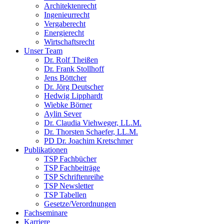
Architektenrecht
Ingenieurrecht
Vergaberecht
Energierecht
Wirtschaftsrecht
Unser Team
Dr. Rolf Theißen
Dr. Frank Stollhoff
Jens Böttcher
Dr. Jörg Deutscher
Hedwig Lipphardt
Wiebke Börner
Aylin Sever
Dr. Claudia Viehweger, LL.M.
Dr. Thorsten Schaefer, LL.M.
PD Dr. Joachim Kretschmer
Publikationen
TSP Fachbücher
TSP Fachbeiträge
TSP Schriftenreihe
TSP Newsletter
TSP Tabellen
Gesetze/Verordnungen
Fachseminare
Karriere