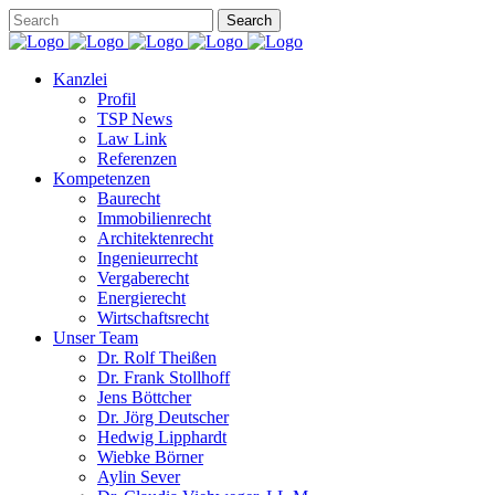
Kanzlei
Profil
TSP News
Law Link
Referenzen
Kompetenzen
Baurecht
Immobilienrecht
Architektenrecht
Ingenieurrecht
Vergaberecht
Energierecht
Wirtschaftsrecht
Unser Team
Dr. Rolf Theißen
Dr. Frank Stollhoff
Jens Böttcher
Dr. Jörg Deutscher
Hedwig Lipphardt
Wiebke Börner
Aylin Sever