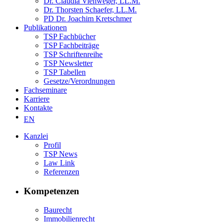
Dr. Claudia Viehweger, LL.M.
Dr. Thorsten Schaefer, LL.M.
PD Dr. Joachim Kretschmer
Publikationen
TSP Fachbücher
TSP Fachbeiträge
TSP Schriftenreihe
TSP Newsletter
TSP Tabellen
Gesetze/Verordnungen
Fachseminare
Karriere
Kontakte
EN
Kanzlei
Profil
TSP News
Law Link
Referenzen
Kompetenzen
Baurecht
Immobilienrecht