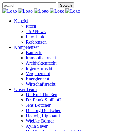
Kanzlei
Profil
TSP News
Law Link
Referenzen
Kompetenzen
Baurecht
Immobilienrecht
Architektenrecht
Ingenieurrecht
Vergaberecht
Energierecht
Wirtschaftsrecht
Unser Team
Dr. Rolf Theißen
Dr. Frank Stollhoff
Jens Böttcher
Dr. Jörg Deutscher
Hedwig Lipphardt
Wiebke Börner
Aylin Sever