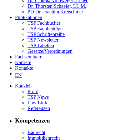
Dr. Claudia Viehweger, LL.M.
Dr. Thorsten Schaefer, LL.M.
PD Dr. Joachim Kretschmer
Publikationen
TSP Fachbücher
TSP Fachbeiträge
TSP Schriftenreihe
TSP Newsletter
TSP Tabellen
Gesetze/Verordnungen
Fachseminare
Karriere
Kontakte
EN
Kanzlei
Profil
TSP News
Law Link
Referenzen
Kompetenzen
Baurecht
Immobilienrecht