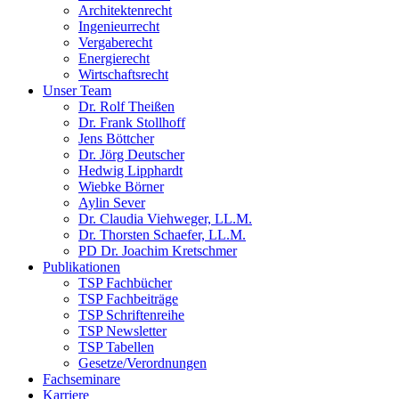
Architektenrecht
Ingenieurrecht
Vergaberecht
Energierecht
Wirtschaftsrecht
Unser Team
Dr. Rolf Theißen
Dr. Frank Stollhoff
Jens Böttcher
Dr. Jörg Deutscher
Hedwig Lipphardt
Wiebke Börner
Aylin Sever
Dr. Claudia Viehweger, LL.M.
Dr. Thorsten Schaefer, LL.M.
PD Dr. Joachim Kretschmer
Publikationen
TSP Fachbücher
TSP Fachbeiträge
TSP Schriftenreihe
TSP Newsletter
TSP Tabellen
Gesetze/Verordnungen
Fachseminare
Karriere