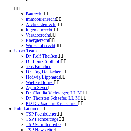
Baurecht
Immobilienrecht
Architektenrecht
Ingenieurrecht
Vergaberecht
Energierecht
Wirtschaftsrecht
Unser Team
Dr. Rolf Theißen
Dr. Frank Stollhoff
Jens Böttcher
Dr. Jörg Deutscher
Hedwig Lipphardt
Wiebke Börner
Aylin Sever
Dr. Claudia Viehweger, LL.M.
Dr. Thorsten Schaefer, LL.M.
PD Dr. Joachim Kretschmer
Publikationen
TSP Fachbücher
TSP Fachbeiträge
TSP Schriftenreihe
TSP Newsletter