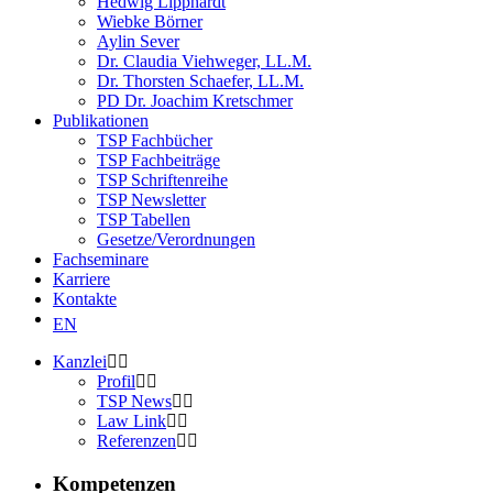
Hedwig Lipphardt
Wiebke Börner
Aylin Sever
Dr. Claudia Viehweger, LL.M.
Dr. Thorsten Schaefer, LL.M.
PD Dr. Joachim Kretschmer
Publikationen
TSP Fachbücher
TSP Fachbeiträge
TSP Schriftenreihe
TSP Newsletter
TSP Tabellen
Gesetze/Verordnungen
Fachseminare
Karriere
Kontakte
EN
Kanzlei
Profil
TSP News
Law Link
Referenzen
Kompetenzen