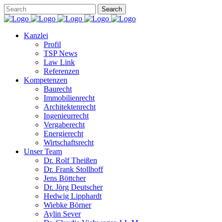
Kanzlei
Profil
TSP News
Law Link
Referenzen
Kompetenzen
Baurecht
Immobilienrecht
Architektenrecht
Ingenieurrecht
Vergaberecht
Energierecht
Wirtschaftsrecht
Unser Team
Dr. Rolf Theißen
Dr. Frank Stollhoff
Jens Böttcher
Dr. Jörg Deutscher
Hedwig Lipphardt
Wiebke Börner
Aylin Sever