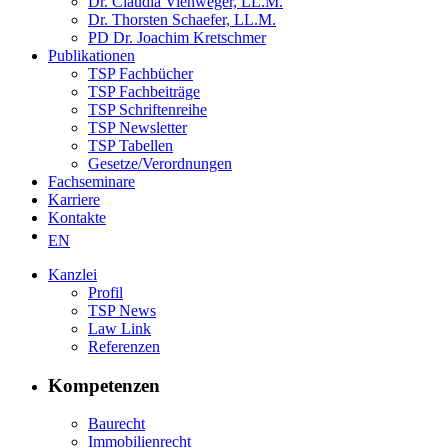
Dr. Claudia Viehweger, LL.M.
Dr. Thorsten Schaefer, LL.M.
PD Dr. Joachim Kretschmer
Publikationen
TSP Fachbücher
TSP Fachbeiträge
TSP Schriftenreihe
TSP Newsletter
TSP Tabellen
Gesetze/Verordnungen
Fachseminare
Karriere
Kontakte
EN
Kanzlei
Profil
TSP News
Law Link
Referenzen
Kompetenzen
Baurecht
Immobilienrecht