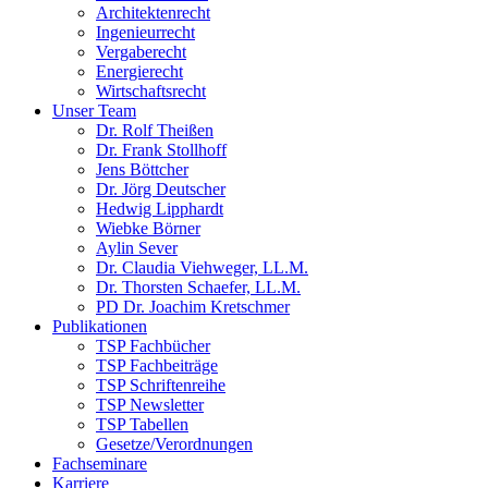
Architektenrecht
Ingenieurrecht
Vergaberecht
Energierecht
Wirtschaftsrecht
Unser Team
Dr. Rolf Theißen
Dr. Frank Stollhoff
Jens Böttcher
Dr. Jörg Deutscher
Hedwig Lipphardt
Wiebke Börner
Aylin Sever
Dr. Claudia Viehweger, LL.M.
Dr. Thorsten Schaefer, LL.M.
PD Dr. Joachim Kretschmer
Publikationen
TSP Fachbücher
TSP Fachbeiträge
TSP Schriftenreihe
TSP Newsletter
TSP Tabellen
Gesetze/Verordnungen
Fachseminare
Karriere