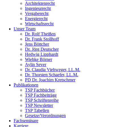
Architektenrecht
Ingenieurrecht
Vergaberecht
Energierecht
Wirtschaftsrecht
Unser Team
Dr. Rolf Theißen
Dr. Frank Stollhoff
Jens Böttcher
Dr. Jörg Deutscher
Hedwig Lipphardt
Wiebke Börner
Aylin Sever
Dr. Claudia Viehweger, LL.M.
Dr. Thorsten Schaefer, LL.M.
PD Dr. Joachim Kretschmer
Publikationen
TSP Fachbücher
TSP Fachbeiträge
TSP Schriftenreihe
TSP Newsletter
TSP Tabellen
Gesetze/Verordnungen
Fachseminare
Karriere