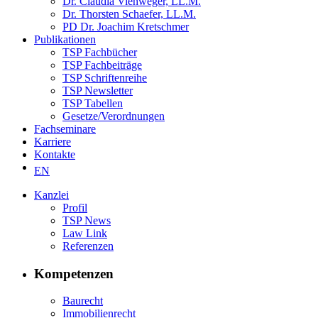
Dr. Claudia Viehweger, LL.M.
Dr. Thorsten Schaefer, LL.M.
PD Dr. Joachim Kretschmer
Publikationen
TSP Fachbücher
TSP Fachbeiträge
TSP Schriftenreihe
TSP Newsletter
TSP Tabellen
Gesetze/Verordnungen
Fachseminare
Karriere
Kontakte
EN
Kanzlei
Profil
TSP News
Law Link
Referenzen
Kompetenzen
Baurecht
Immobilienrecht