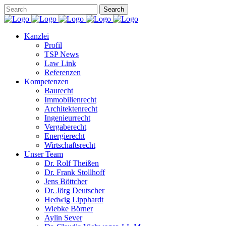
Kanzlei
Profil
TSP News
Law Link
Referenzen
Kompetenzen
Baurecht
Immobilienrecht
Architektenrecht
Ingenieurrecht
Vergaberecht
Energierecht
Wirtschaftsrecht
Unser Team
Dr. Rolf Theißen
Dr. Frank Stollhoff
Jens Böttcher
Dr. Jörg Deutscher
Hedwig Lipphardt
Wiebke Börner
Aylin Sever