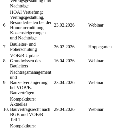
Vertragsgestaltung und
Nachträge
HOAI Vertiefung:
Vertragsgestaltung,
Besonderheiten bei der
6.
23.02.2026
Webinar
Honorarermittlung,
Kostensteigerungen
und Nachträge
Bauleiter- und
7.
26.02.2026
Hoppegarten
Polierschulung
VOB/B Update –
8.
Grundwissen des
16.04.2026
Webinar
Bauleiters
Nachtragsmanagement
und
9.
Bauzeitverlängerung
23.04.2026
Webinar
bei VOB/B-
Bauverträgen
Kompaktkurs:
Aktuelles
10.
Bauvertragsrecht nach
29.04.2026
Webinar
BGB und VOB/B –
Teil 1
Kompaktkurs: