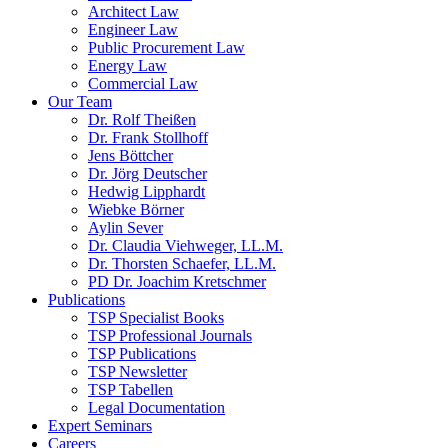
Architect Law
Engineer Law
Public Procurement Law
Energy Law
Commercial Law
Our Team
Dr. Rolf Theißen
Dr. Frank Stollhoff
Jens Böttcher
Dr. Jörg Deutscher
Hedwig Lipphardt
Wiebke Börner
Aylin Sever
Dr. Claudia Viehweger, LL.M.
Dr. Thorsten Schaefer, LL.M.
PD Dr. Joachim Kretschmer
Publications
TSP Specialist Books
TSP Professional Journals
TSP Publications
TSP Newsletter
TSP Tabellen
Legal Documentation
Expert Seminars
Careers