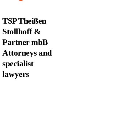
TSP Theißen
Stollhoff &
Partner mbB
Attorneys and
specialist
lawyers
Specialist
seminars and
employee
training