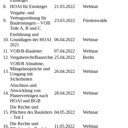
Einsteiger
8.
HOAI für Einsteiger
21.03.2022
Webinar
Vergabe- und
Vertragsordnung für
9.
23.03.2022
Fürstenwalde
Bauleistungen – VOB
Teile A, B und C
Einführung und
10.
Grundlagen der HOAI
06.04.2022
Webinar
2021
11.
VOB/B-Bauleiter
07.04.2022
Webinar
12.
Vergaberecht/Baurechte
25.04.2022
Berlin
VOB/B Abnahme,
Mängelansprüche und
13.
26.04.2022
Webinar
Umgang mit
Sicherheiten
Abschluss und
Abwicklung von
14.
28.04.2022
Webinar
Planerverträgen nach
HOAI und BGB
Die Rechte und
15.
Pflichten des Bauleiters
04.05.2022
Webinar
– Teil 1
Die Rechte und
16.
11.05.2022
Webinar