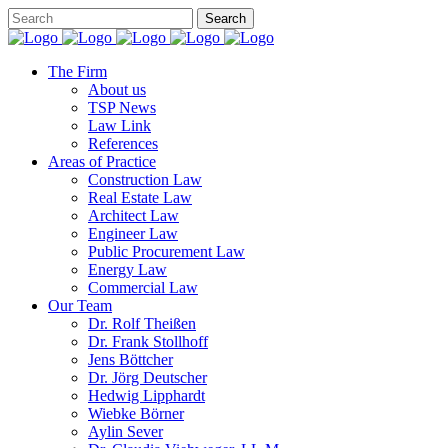
The Firm
About us
TSP News
Law Link
References
Areas of Practice
Construction Law
Real Estate Law
Architect Law
Engineer Law
Public Procurement Law
Energy Law
Commercial Law
Our Team
Dr. Rolf Theißen
Dr. Frank Stollhoff
Jens Böttcher
Dr. Jörg Deutscher
Hedwig Lipphardt
Wiebke Börner
Aylin Sever