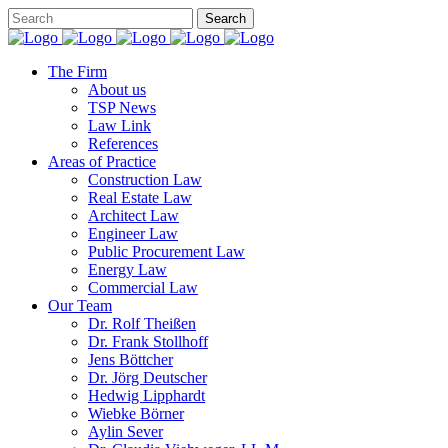
The Firm
About us
TSP News
Law Link
References
Areas of Practice
Construction Law
Real Estate Law
Architect Law
Engineer Law
Public Procurement Law
Energy Law
Commercial Law
Our Team
Dr. Rolf Theißen
Dr. Frank Stollhoff
Jens Böttcher
Dr. Jörg Deutscher
Hedwig Lipphardt
Wiebke Börner
Aylin Sever