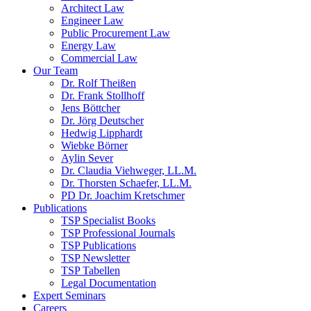
Architect Law
Engineer Law
Public Procurement Law
Energy Law
Commercial Law
Our Team
Dr. Rolf Theißen
Dr. Frank Stollhoff
Jens Böttcher
Dr. Jörg Deutscher
Hedwig Lipphardt
Wiebke Börner
Aylin Sever
Dr. Claudia Viehweger, LL.M.
Dr. Thorsten Schaefer, LL.M.
PD Dr. Joachim Kretschmer
Publications
TSP Specialist Books
TSP Professional Journals
TSP Publications
TSP Newsletter
TSP Tabellen
Legal Documentation
Expert Seminars
Careers