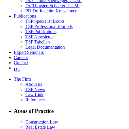
Dr. Claudia Viehweger, LL.M.
Dr. Thorsten Schaefer, LL.M.
PD Dr. Joachim Kretschmer
Publications
TSP Specialist Books
TSP Professional Journals
TSP Publications
TSP Newsletter
TSP Tabellen
Legal Documentation
Expert Seminars
Careers
Contact
DE
The Firm
About us
TSP News
Law Link
References
Areas of Practice
Construction Law
Real Estate Law