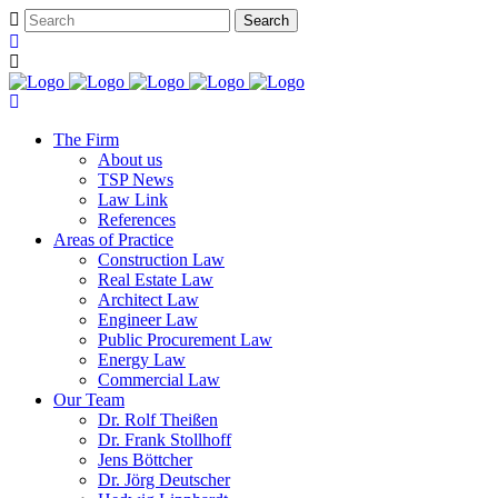
The Firm
About us
TSP News
Law Link
References
Areas of Practice
Construction Law
Real Estate Law
Architect Law
Engineer Law
Public Procurement Law
Energy Law
Commercial Law
Our Team
Dr. Rolf Theißen
Dr. Frank Stollhoff
Jens Böttcher
Dr. Jörg Deutscher