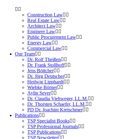
Construction Law
Real Estate Law
Architect Law
Engineer Law
Public Procurement Law
Energy Law
Commercial Law
Our Team
Dr. Rolf Theißen
Dr. Frank Stollhoff
Jens Böttcher
Dr. Jörg Deutscher
Hedwig Lipphardt
Wiebke Börner
Aylin Sever
Dr. Claudia Viehweger, LL.M.
Dr. Thorsten Schaefer, LL.M.
PD Dr. Joachim Kretschmer
Publications
TSP Specialist Books
TSP Professional Journals
TSP Publications
TSP Newsletter