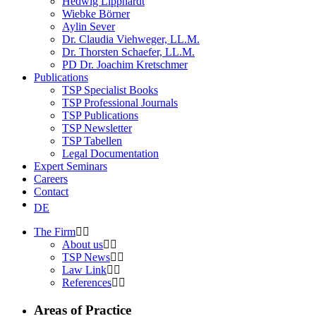
Hedwig Lipphardt
Wiebke Börner
Aylin Sever
Dr. Claudia Viehweger, LL.M.
Dr. Thorsten Schaefer, LL.M.
PD Dr. Joachim Kretschmer
Publications
TSP Specialist Books
TSP Professional Journals
TSP Publications
TSP Newsletter
TSP Tabellen
Legal Documentation
Expert Seminars
Careers
Contact
DE
The Firm
About us
TSP News
Law Link
References
Areas of Practice