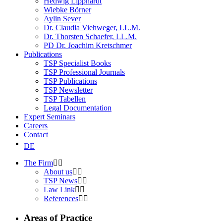
Hedwig Lipphardt
Wiebke Börner
Aylin Sever
Dr. Claudia Viehweger, LL.M.
Dr. Thorsten Schaefer, LL.M.
PD Dr. Joachim Kretschmer
Publications
TSP Specialist Books
TSP Professional Journals
TSP Publications
TSP Newsletter
TSP Tabellen
Legal Documentation
Expert Seminars
Careers
Contact
DE
The Firm
About us
TSP News
Law Link
References
Areas of Practice