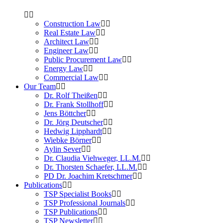
Construction Law
Real Estate Law
Architect Law
Engineer Law
Public Procurement Law
Energy Law
Commercial Law
Our Team
Dr. Rolf Theißen
Dr. Frank Stollhoff
Jens Böttcher
Dr. Jörg Deutscher
Hedwig Lipphardt
Wiebke Börner
Aylin Sever
Dr. Claudia Viehweger, LL.M.
Dr. Thorsten Schaefer, LL.M.
PD Dr. Joachim Kretschmer
Publications
TSP Specialist Books
TSP Professional Journals
TSP Publications
TSP Newsletter