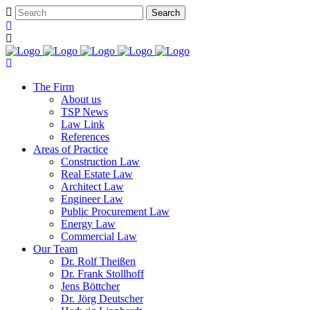
The Firm
About us
TSP News
Law Link
References
Areas of Practice
Construction Law
Real Estate Law
Architect Law
Engineer Law
Public Procurement Law
Energy Law
Commercial Law
Our Team
Dr. Rolf Theißen
Dr. Frank Stollhoff
Jens Böttcher
Dr. Jörg Deutscher