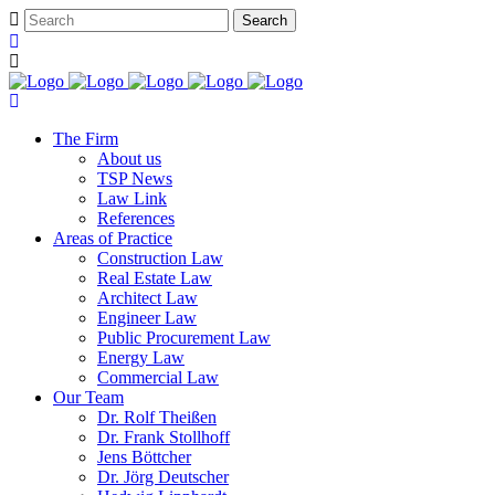
The Firm
About us
TSP News
Law Link
References
Areas of Practice
Construction Law
Real Estate Law
Architect Law
Engineer Law
Public Procurement Law
Energy Law
Commercial Law
Our Team
Dr. Rolf Theißen
Dr. Frank Stollhoff
Jens Böttcher
Dr. Jörg Deutscher