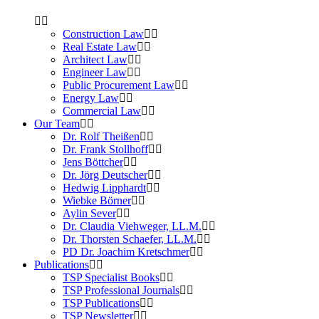
Construction Law
Real Estate Law
Architect Law
Engineer Law
Public Procurement Law
Energy Law
Commercial Law
Our Team
Dr. Rolf Theißen
Dr. Frank Stollhoff
Jens Böttcher
Dr. Jörg Deutscher
Hedwig Lipphardt
Wiebke Börner
Aylin Sever
Dr. Claudia Viehweger, LL.M.
Dr. Thorsten Schaefer, LL.M.
PD Dr. Joachim Kretschmer
Publications
TSP Specialist Books
TSP Professional Journals
TSP Publications
TSP Newsletter