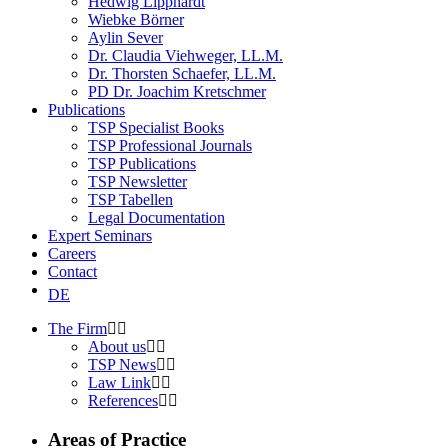
Hedwig Lipphardt
Wiebke Börner
Aylin Sever
Dr. Claudia Viehweger, LL.M.
Dr. Thorsten Schaefer, LL.M.
PD Dr. Joachim Kretschmer
Publications
TSP Specialist Books
TSP Professional Journals
TSP Publications
TSP Newsletter
TSP Tabellen
Legal Documentation
Expert Seminars
Careers
Contact
DE
The Firm
About us
TSP News
Law Link
References
Areas of Practice